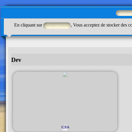
En cliquant sur
, Vous acceptez de stocker des co
Dev
u
g
o
r
g
ICRA