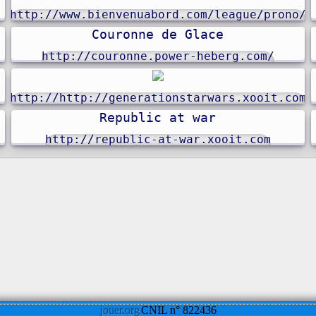
http://www.bienvenuabord.com/league/prono/
Couronne de Glace
http://couronne.power-heberg.com/
http://http://generationstarwars.xooit.com
Republic at war
http://republic-at-war.xooit.com
jouer.org
CNIL n° 822436