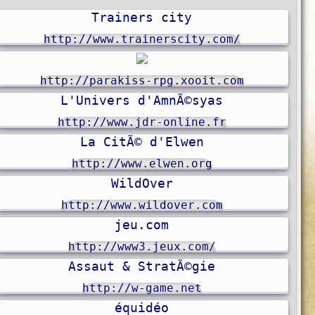
Trainers city
http://www.trainerscity.com/
http://parakiss-rpg.xooit.com
L'Univers d'AmnÃ©syas
http://www.jdr-online.fr
La CitÃ© d'Elwen
http://www.elwen.org
WildOver
http://www.wildover.com
jeu.com
http://www3.jeux.com/
Assaut & StratÃ©gie
http://w-game.net
équidéo