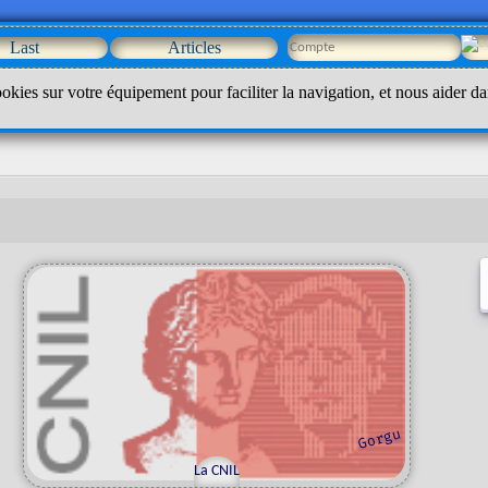
Last
Articles
okies sur votre équipement pour faciliter la navigation, et nous aider da
u
g
o
r
g
La CNIL