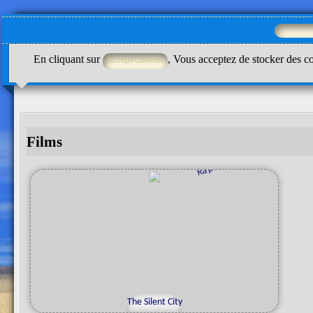
En cliquant sur
, Vous acceptez de stocker des co
Films
e
R
a
p
h
i
L
e
S
o
b
r
The Silent City