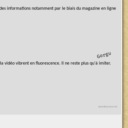
t des informations notamment par le biais du magazine en ligne
u
g
o
r
g
a vidéo vibrent en fluorescence. Il ne reste plus qu'à imiter.
2015-08-24 20:17:55