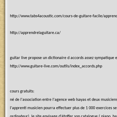
http://www.tabs4acoustic.com/cours-de-guitare-facile/appren
http://apprendrelaguitare.ca/
guitar live propose un dictionaire d accords assez sympatique 
http://www.guitare-live.com/outils/index_accords.php
cours gratuits:
né de l'association entre l'agence web Isayas et deux musiciens
l'apprenti musicien pourra effectuer plus de 1 000 exercices sel
ordinateur), le site envisage d'étoffer son catalogue ( piano, bat