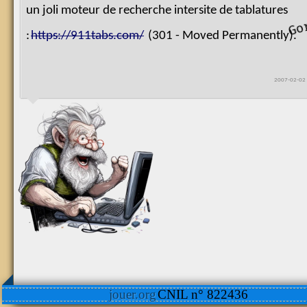
un joli moteur de recherche intersite de tablatures
g
o
r
g
:
https://911tabs.com/
(301 - Moved Permanently).
2007-02-02 
jouer.org
CNIL n° 822436