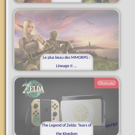
Le plus beau des MMORPG :
y
m
a
c
f
l
Lineage II ...
r
k
o
n
d
o
u
The Legend of Zelda: Tears of
g
o
r
g
the Kingdom