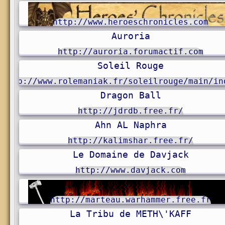
http://www.heroeschronicles.com
Auroria
http://auroria.forumactif.com
Soleil Rouge
http://www.rolemaniak.fr/soleilrouge/main/in
Dragon Ball
http://jdrdb.free.fr/
Ahn AL Naphra
http://kalimshar.free.fr/
Le Domaine de Davjack
http://www.davjack.com
http://marteau.warhammer.free.fr
La Tribu de METH\'KAFF