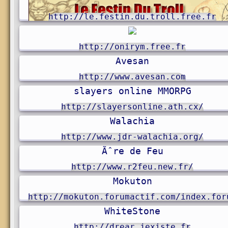
http://le.festin.du.troll.free.fr
http://onirym.free.fr
Avesan
http://www.avesan.com
slayers online MMORPG
http://slayersonline.ath.cx/
Walachia
http://www.jdr-walachia.org/
Ãˆre de Feu
http://www.r2feu.new.fr/
Mokuton
http://mokuton.forumactif.com/index.for
WhiteStone
http://drear.jexiste.fr