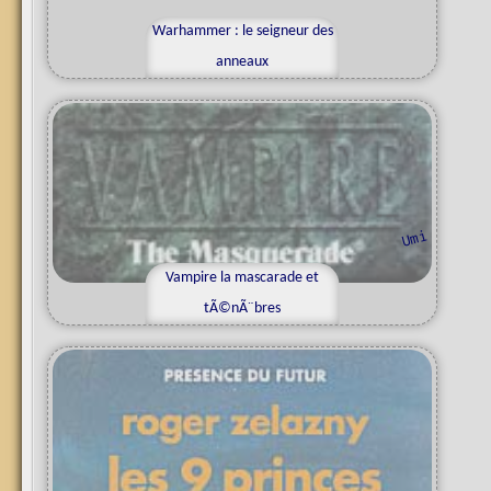
Warhammer : le seigneur des
l
y
t
h
y
anneaux
i
u
m
Vampire la mascarade et
tÃ©nÃ¨bres