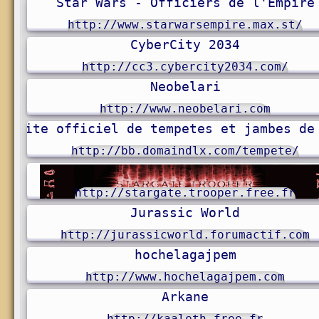
Star Wars - Officiers de l'Empire
http://www.starwarsempire.max.st/
CyberCity 2034
http://cc3.cybercity2034.com/
Neobelari
http://www.neobelari.com
site officiel de tempetes et jambes de
http://bb.domaindlx.com/tempete/
http://stargate.trooper.free.fr
Jurassic World
http://jurassicworld.forumactif.com
hochelagajpem
http://www.hochelagajpem.com
Arkane
http://kaaleth.free.fr