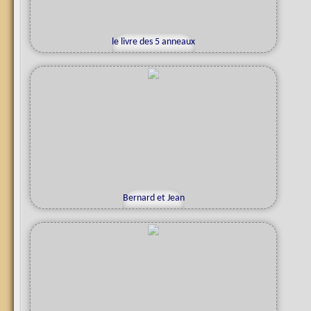
le livre des 5 anneaux
d
M
a
n
f
r
e
Bernard et Jean
h
k
i
n
d
e
a
t