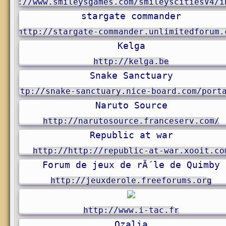
http://www.smileysgames.com/smileyscitiesV4/i
stargate commander
http://stargate-commander.unlimitedforum.
Kelga
http://kelga.be
Snake Sanctuary
http://snake-sanctuary.nice-board.com/port
Naruto Source
http://narutosource.franceserv.com/
Republic at war
http://http://republic-at-war.xooit.co
Forum de jeux de rÃ´le de Quimby
http://jeuxderole.freeforums.org
http://www.i-tac.fr
Ozalia