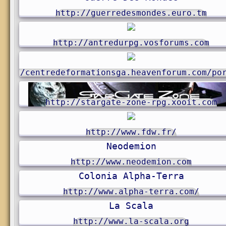
http://guerredesmondes.euro.tm
http://antredurpg.vosforums.com
tp://centredeformationsga.heavenforum.com/po
http://stargate-zone-rpg.xooit.com
http://www.fdw.fr/
Neodemion
http://www.neodemion.com
Colonia Alpha-Terra
http://www.alpha-terra.com/
La Scala
http://www.la-scala.org