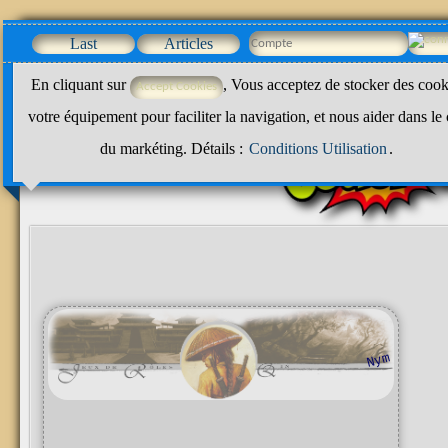
Last
Articles
En cliquant sur
, Vous acceptez de stocker des cook
votre équipement pour faciliter la navigation, et nous aider dans le
du markéting. Détails :
Conditions Utilisation
.
m
n
y