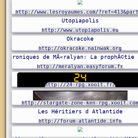
http://www.lesroyaumes.com/?ref=413&par
Utopiapolis
http://www.utopiapolis.eu
Okracoke
http://okracoke.nainwak.org
s Chroniques de MÃ«ralyan: La prophÃ©tie 
http://meralyan.easyforum.fr
http://24-rpg.xooit.fr/
http://stargate-zone-ken-rpg.xooit.co
Les Héritiers d Atlantide
http://forum-atlantide.info