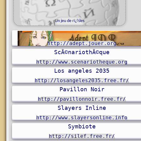
Un jeu de rï¿½les
u
g
o
r
g
http://adept.jouer.org
ScÃ©nariothÃ©que
http://www.scenariotheque.org
Los angeles 2035
u
g
o
r
g
http://losangeles2035.free.fr/
Pavillon Noir
http://pavillonnoir.free.fr/
Slayers Inline
http://www.slayersonline.info
Symbiote
http://silef.free.fr/