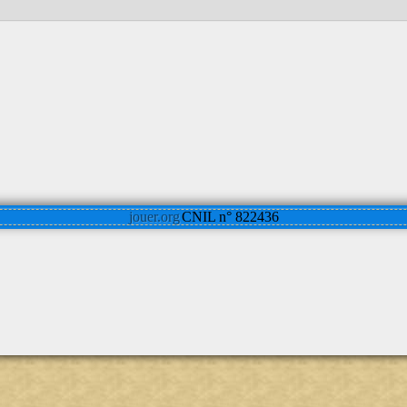
jouer.org
CNIL n° 822436