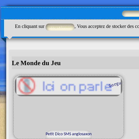
En cliquant sur
, Vous acceptez de stocker des co
Le Monde du Jeu
u
g
o
r
g
Petit Dico SMS anglosaxon