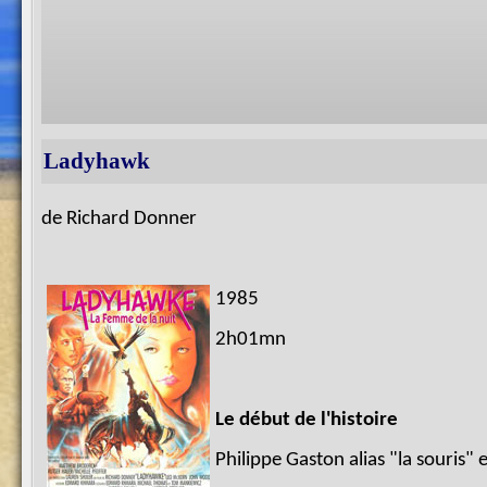
Ladyhawk
de Richard Donner
1985
2h01mn
Le début de l'histoire
Philippe Gaston alias "la souris" e