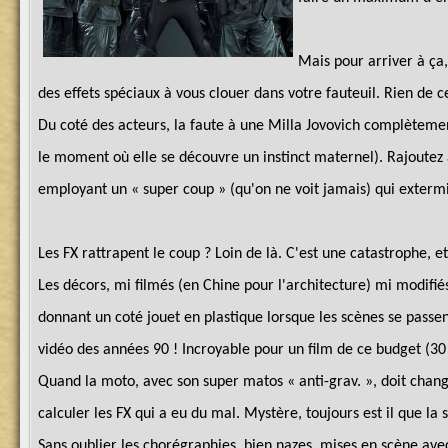
Mais pour arriver à ça,
des effets spéciaux à vous clouer dans votre fauteuil. Rien de c
Du coté des acteurs, la faute à une Milla Jovovich complètem
le moment où elle se découvre un instinct maternel). Rajoutez 
employant un « super coup » (qu'on ne voit jamais) qui extermi
Les FX rattrapent le coup ? Loin de là. C'est une catastrophe, e
Les décors, mi filmés (en Chine pour l'architecture) mi modifi
donnant un coté jouet en plastique lorsque les scènes se passe
vidéo des années 90 ! Incroyable pour un film de ce budget (30 
Quand la moto, avec son super matos « anti-grav. », doit change
calculer les FX qui a eu du mal. Mystère, toujours est il que l
Sans oublier les chorégraphies, bien nazes, mises en scène avec