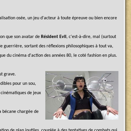
éalisation osée, un jeu d'acteur à toute épreuve ou bien encore
çon que son avatar de
Résident Evil
, c'est-à-dire, mal (surtout
 guerrière, sortant des réflexions philosophiques à tout va,
que du cinéma d'action des années 80, le coté fashion en plus.
st grave.
dibles pour un sou,
s cinématiques de jeux
 la bécane chargée de
ation de plan inutiles, couplée à des tentatives de combats qui