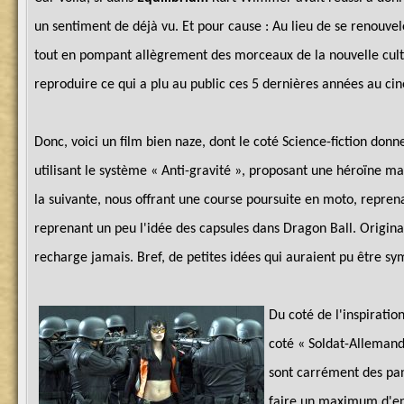
un sentiment de déjà vu. Et pour cause : Au lieu de se renouvel
tout en pompant allègrement des morceaux de la nouvelle cultu
reproduire ce qui a plu au public ces 5 dernières années au ci
Donc, voici un film bien naze, dont le coté Science-fiction d
utilisant le système « Anti-gravité », proposant une héroïne m
la suivante, nous offrant une course poursuite en moto, repre
reprenant un peu l'idée des capsules dans Dragon Ball. Original,
recharge jamais. Bref, de petites idées qui auraient pu être sym
Du coté de l'inspiratio
coté « Soldat-Allemand
sont carrément des pans
faire un maximum d'ent