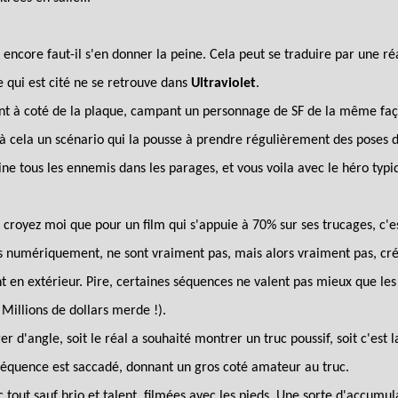
 encore faut-il s'en donner la peine. Cela peut se traduire par une r
e qui est cité ne se retrouve dans
Ultraviolet
.
ent à coté de la plaque, campant un personnage de SF de la même fa
à cela un scénario qui la pousse à prendre régulièrement des poses de
ne tous les ennemis dans les parages, et vous voila avec le héro typi
t croyez moi que pour un film qui s'appuie à 70% sur ses trucages, c'e
és numériquement, ne sont vraiment pas, mais alors vraiment pas, cré
nt en extérieur. Pire, certaines séquences ne valent pas mieux que le
Millions de dollars merde !).
r d'angle, soit le réal a souhaité montrer un truc poussif, soit c'est
a séquence est saccadé, donnant un gros coté amateur au truc.
 tout sauf brio et talent, filmées avec les pieds. Une sorte d'accumul