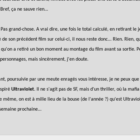
Bref, ça ne sauve rien...
Pas grand-chose. A vrai dire, une fois le total calculé, en retirant le
 de son précédent film sur celui-ci, il nous reste donc... Rien. Rien, q
ait qu'on a retiré un bon moment au montage du film avant sa sortie. P
 personnages, mais sincèrement, j'en doute.
nt, poursuivie par une meute enragés vous intéresse, je ne peux que
nspiré
Ultraviolet
. Il ne s'agit pas de SF, mais d'un thriller, où la 
vre même, on est à mille lieu de la bouse (de l'année ?) qu'est Ultravi
 semaine prochaine...