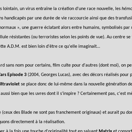
 lointain, un virus entraîne la création d'une race nouvelle, les
hémo
s handicapés par une durée de vie raccourcie ainsi que des transfusio
ormaux », une guerre éclatant alors entre humains, symbolisés par u
ule résistantes (ou terroristes selon les points de vue). Au centre s
e A.D.M. est bien loin d'être ce qu'elle imaginait...
ard sans nom pour certains, film culte pour d'autres (dont moi), on pe
ars Episode 3
(2004, Georges Lucas), avec des décors réalisés pour
Ultraviolet
se place donc de lui-même dans la nouvelle génération de
e aussi bien que les uvres dont il s'inspire ? Certainement pas, c'est
re (ceux des Blade ne sont pas franchement originaux) et aurait pu do
uons directement à la réalisation.
 à la fois une touche d'originalité tout en saluant
Matrix
et consort