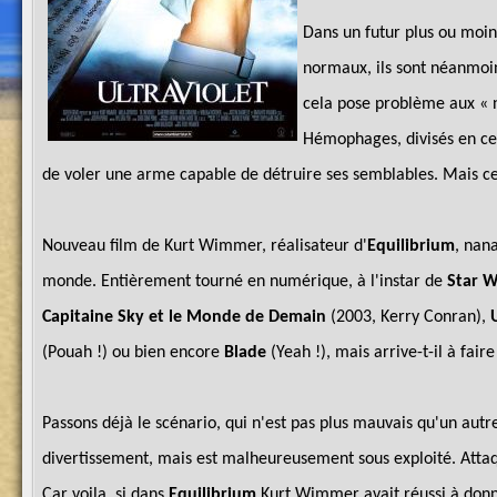
Dans un futur plus ou moins
normaux, ils sont néanmoin
cela pose problème aux « n
Hémophages, divisés en cell
de voler une arme capable de détruire ses semblables. Mais cett
Nouveau film de Kurt Wimmer, réalisateur d'
Equilibrium
, nan
monde. Entièrement tourné en numérique, à l'instar de
Star W
Capitaine Sky et le Monde de Demain
(2003, Kerry Conran),
(Pouah !) ou bien encore
Blade
(Yeah !), mais arrive-t-il à fair
Passons déjà le scénario, qui n'est pas plus mauvais qu'un aut
divertissement, mais est malheureusement sous exploité. Attaq
Car voila, si dans
Equilibrium
Kurt Wimmer avait réussi à donner