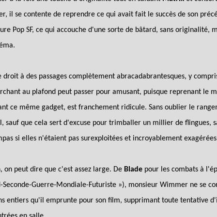
er, il se contente de reprendre ce qui avait fait le succès de son pré
re Pop SF, ce qui accouche d'une sorte de bâtard, sans originalité, 
néma.
onne droit à des passages complètement abracadabrantesques, y compr
archant au plafond peut passer pour amusant, puisque reprenant le my
nant ce même gadget, est franchement ridicule. Sans oublier le ran
 sauf que cela sert d'excuse pour trimballer un millier de flingues, 
pas si elles n'étaient pas surexploitées et incroyablement exagérées, 
n, on peut dire que c'est assez large. De
Blade
pour les combats à l'épé
-Seconde-Guerre-Mondiale-Futuriste »), monsieur Wimmer ne se cont
 entiers qu'il emprunte pour son film, supprimant toute tentative d'in
rées en salle...