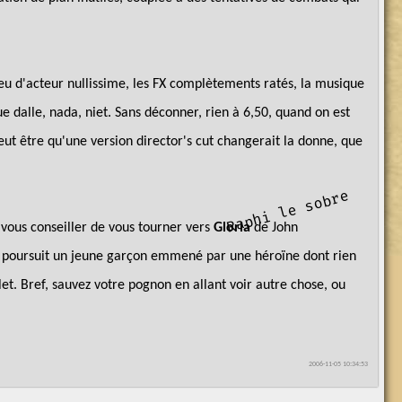
 jeu d'acteur nullissime, les FX complètements ratés, la musique
ue dalle, nada, niet. Sans déconner, rien à 6,50, quand on est
eut être qu'une version director's cut changerait la donne, que
e
r
a
p
h
i
l
e
s
o
b
r
 vous conseiller de vous tourner vers
Gloria
de John
mafia poursuit un jeune garçon emmené par une héroïne dont rien
olet. Bref, sauvez votre pognon en allant voir autre chose, ou
2006-11-05 10:34:53