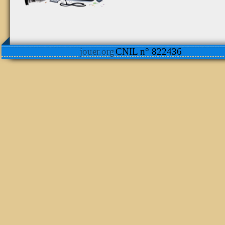
jouer.org
CNIL n° 822436