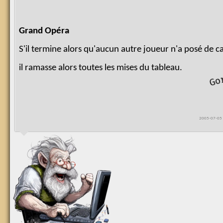
Grand Opéra
S'il termine alors qu'aucun autre joueur n'a posé de ca
il ramasse alors toutes les mises du tableau.
g
o
r
g
2005-07-05 